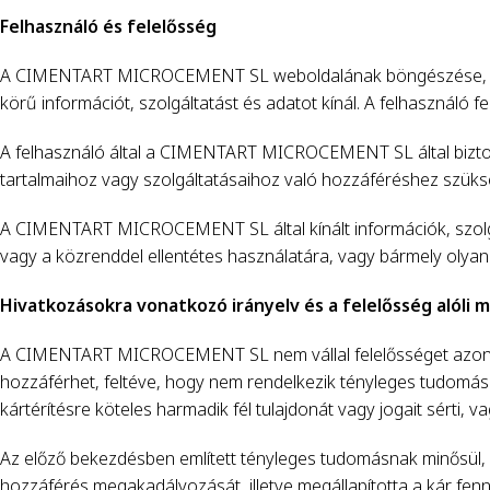
Felhasználó és felelősség
A CIMENTART MICROCEMENT SL weboldalának böngészése, elér
körű információt, szolgáltatást és adatot kínál. A felhasználó fe
A felhasználó által a CIMENTART MICROCEMENT SL által biztos
tartalmaihoz vagy szolgáltatásaihoz való hozzáféréshez szük
A CIMENTART MICROCEMENT SL által kínált információk, szolgált
vagy a közrenddel ellentétes használatára, vagy bármely olyan
Hivatkozásokra vonatkozó irányelv és a felelősség alóli
A CIMENTART MICROCEMENT SL nem vállal felelősséget azon we
hozzáférhet, feltéve, hogy nem rendelkezik tényleges tudomássa
kártérítésre köteles harmadik fél tulajdonát vagy jogait sérti, v
Az előző bekezdésben említett tényleges tudomásnak minősül, ha
hozzáférés megakadályozását, illetve megállapította a kár 