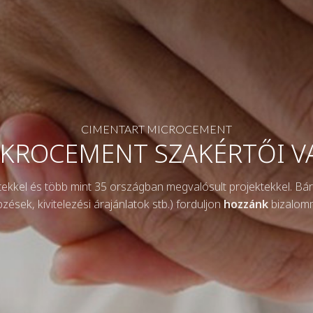
CIMENTART MICROCEMENT
IKROCEMENT SZAKÉRTŐI 
letekkel és több mint 35 országban megvalósult projektekkel. Bá
zések, kivitelezési árajánlatok stb.) forduljon
hozzánk
bizalomm