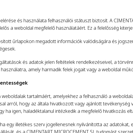
ése és használata felhasználói státuszt biztosít. A CIME
lelős a weboldal megfelelő használatáért. Ez a felelősség kiterje
ított űrlapokon megadott információk valódiságára és jogsze
ségesek.
atások és adatok jelen feltételek rendelkezéseivel, a törvénn
 használatra, amely harmadik felek jogait vagy a weboldal műkö
 mentességek
boldalak tartalmáért, amelyekhez a felhasználó a weboldalán
l arról, hogy az általa hivatkozott vagy ajánlott tevékenység 
agy ha igen, haladéktalanul intézkedik a megfelelő hivatkozás eltá
 egy illetékes szerv jogellenesnek nyilvánította az adatokat, e
fennállását, és a CIMENTART MICROCEMENT SL tudomást szerzet