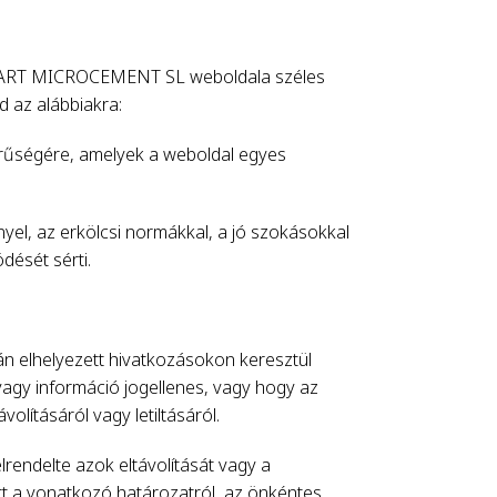
NTART MICROCEMENT SL weboldala széles
d az alábbiakra:
rűségére, amelyek a weboldal egyes
yel, az erkölcsi normákkal, a jó szokásokkal
dését sérti.
 elhelyezett hivatkozásokon keresztül
vagy információ jogellenes, vagy hogy az
volításáról vagy letiltásáról.
lrendelte azok eltávolítását vagy a
t a vonatkozó határozatról, az önkéntes