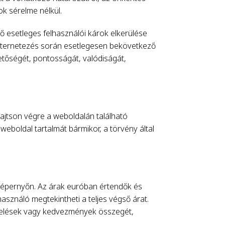
k sérelme nélkül.
esetleges felhasználói károk elkerülése
ternetezés során esetlegesen bekövetkező
hetőségét, pontosságát, valódiságát,
ajtson végre a weboldalán található
eboldal tartalmát bármikor, a törvény által
 képernyőn. Az árak euróban értendők és
használó megtekintheti a teljes végső árat.
emelések vagy kedvezmények összegét,