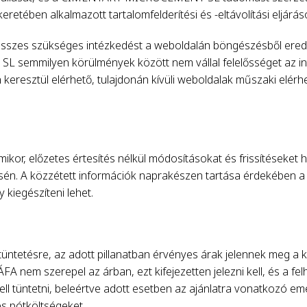
ében alkalmazott tartalomfelderítési és -eltávolítási eljáráso
zes szükséges intézkedést a weboldalán böngészésből eredő 
emmilyen körülmények között nem vállal felelősséget az in
 keresztül elérhető, tulajdonán kívüli weboldalak műszaki elér
, előzetes értesítés nélkül módosításokat és frissítéseket h
sén. A közzétett információk naprakészen tartása érdekében a w
 kiegészíteni lehet.
tüntetésre, az adott pillanatban érvényes árak jelennek meg a
A nem szerepel az árban, ezt kifejezetten jelezni kell, és a fel
ll tüntetni, beleértve adott esetben az ajánlatra vonatkozó 
es pótköltségeket.