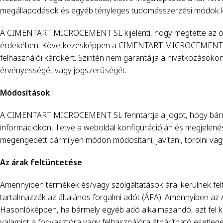
megállapodások és egyéb tényleges tudomásszerzési módok keret
A CIMENTART MICROCEMENT SL kijelenti, hogy megtette az öss
érdekében. Következésképpen a CIMENTART MICROCEMENT SL s
felhasználói károkért. Szintén nem garantálja a hivatkozásokon
érvényességét vagy jogszerűségét.
Módosítások
A CIMENTART MICROCEMENT SL fenntartja a jogot, hogy bármikor
információkon, illetve a weboldal konfigurációján és megjelené
megengedett bármilyen módon módosítani, javítani, törölni vagy
Az árak feltüntetése
Amennyiben termékek és/vagy szolgáltatások árai kerülnek fel
tartalmazzák az általános forgalmi adót (ÁFA). Amennyiben az ÁF
Hasonlóképpen, ha bármely egyéb adó alkalmazandó, azt fel ke
valamint a fogyasztóra vagy felhasználóra áthárítható esetleg