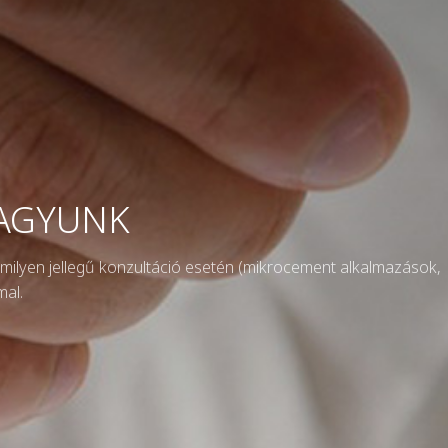
VAGYUNK
rmilyen jellegű konzultáció esetén (mikrocement alkalmazások,
al.