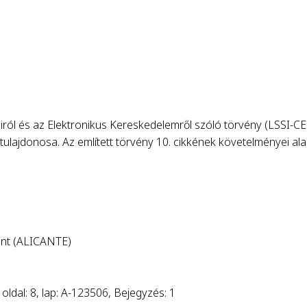
airól és az Elektronikus Kereskedelemről szóló törvény (LSSI-C
ulajdonosa. Az említett törvény 10. cikkének követelménye
ant (ALICANTE)
oldal: 8, lap: A-123506, Bejegyzés: 1