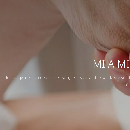
MI A M
Jelen vagyunk az öt kontinensen, leányvállalatokkal, képvise
kép