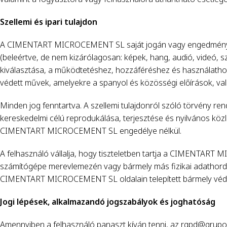
Szellemi és ipari tulajdon
A CIMENTART MICROCEMENT SL saját jogán vagy engedményeskén
(beleértve, de nem kizárólagosan: képek, hang, audió, videó, 
kiválasztása, a működtetéshez, hozzáféréshez és használathoz
védett művek, amelyekre a spanyol és közösségi előírások, v
Minden jog fenntartva. A szellemi tulajdonról szóló törvény r
kereskedelmi célú reprodukálása, terjesztése és nyilvános köz
CIMENTART MICROCEMENT SL engedélye nélkül.
A felhasználó vállalja, hogy tiszteletben tartja a CIMENTART M
számítógépe merevlemezén vagy bármely más fizikai adathordozó
CIMENTART MICROCEMENT SL oldalain telepített bármely védelm
Jogi lépések, alkalmazandó jogszabályok és joghatóság
Amennyiben a felhasználó panaszt kíván tenni, az rgpd@grup