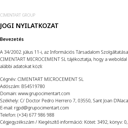
CIMENTART GROUP
JOGI NYILATKOZAT
Bevezetés
A 34/2002. július 11-i, az Információs Társadalom Szolgáltatás
CIMENTART MICROCEMENT SL tájékoztatja, hogy a weboldal t
alábbi adatokat közli:
Cégnév: CIMENTART MICROCEMENT SL
Adószám: B54519780
Domain: www.grupocimentart.com
Székhely: C/ Doctor Pedro Herrero 7, 03550, Sant Joan D’Alac
E-mail: rgpd@grupocimentart.com
Telefon: (+34) 677 986 988
Cégjegyzékszám / Kiegészítő információ: Kötet: 3492, könyv: 0, 