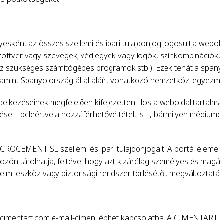
t az összes szellemi és ipari tulajdonjog jogosultja webold
szoftver vagy szövegek; védjegyek vagy logók, színkombinációk,
 szükséges számítógépes programok stb.). Ezek tehát a spanyol
alamint Spanyolország által aláírt vonatkozó nemzetközi egye
endelkezéseinek megfelelően kifejezetten tilos a weboldal tart
lése – beleértve a hozzáférhetővé tételt is –, bármilyen médiu
ICROCEMENT SL szellemi és ipari tulajdonjogait. A portál elemei
n tárolhatja, feltéve, hogy azt kizárólag személyes és magánc
i eszköz vagy biztonsági rendszer törlésétől, megváltoztatás
ocimentart.com e-mail-címen léphet kapcsolatba. A CIMENTAR