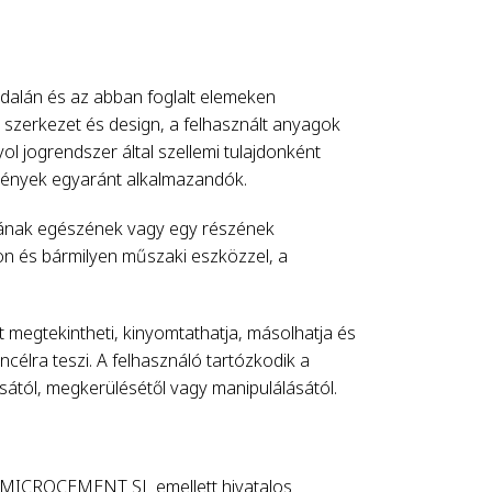
alán és az abban foglalt elemeken
 szerkezet és design, a felhasznált anyagok
 jogrendszer által szellemi tulajdonként
zmények egyaránt alkalmazandók.
almának egészének vagy egy részének
mon és bármilyen műszaki eszközzel, a
t megtekintheti, kinyomtathatja, másolhatja és
élra teszi. A felhasználó tartózkodik a
ától, megkerülésétől vagy manipulálásától.
T MICROCEMENT SL emellett hivatalos