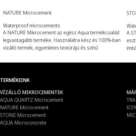
NATURE Microcement
STO
Waterproof microcements
Wat
A NATURE Mikrocement az egész Aqua termékcsalád
A S
legvastagabb terméke. Használatra kész és 100%-ban
eszt
vízálló termék, egyenletes textúrájú és színű
imit
felületekhez ideális, és 20 különböző színből
100%
választható a színkártyánkról.
Vödrök
: 5 kg és 20 kg.
kült
elér
TERMÉKEINK
VÍZÁLLÓ MIKROCEMENTEK
MÁ
AQUA QUARTZ Microcement
TRA
NATURE Microcement
ICE
STONE Microcement
MIC
AQUA Microconcrete