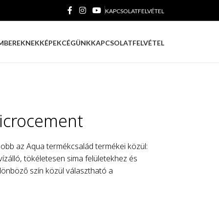
KAPCSOLATFELVÉTEL
MBEREKNEK
KÉPEK
CÉGÜNK
KAPCSOLATFELVÉTEL
crocement
bb az Aqua termékcsalád termékei közül:
zálló, tökéletesen sima felületekhez és
ülönböző szín közül választható a