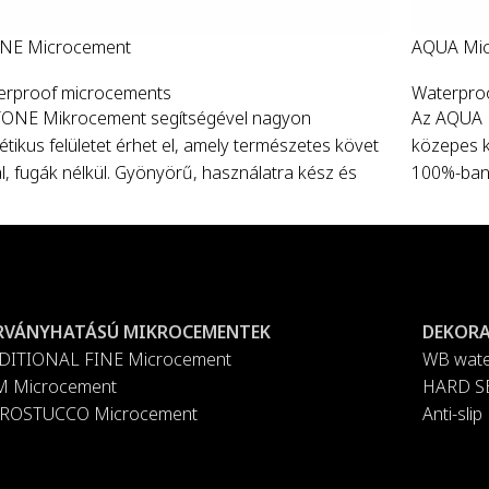
NE Microcement
AQUA Mic
erproof microcements
Waterpro
TONE Mikrocement segítségével nagyon
Az AQUA 
étikus felületet érhet el, amely természetes követ
közepes k
ál, fugák nélkül. Gyönyörű, használatra kész és
100%-ban 
-ban vízálló bevonat, amely bármilyen bel- vagy
finom text
éri falra vagy mennyezetre felhordható. 35 színben
20 különb
hető.
Vödrök
: 5 kg és 20 kg.
Vödrök
: 
RVÁNYHATÁSÚ MIKROCEMENTEK
DEKORA
DITIONAL FINE Microcement
WB wate
M Microcement
HARD SB
ROSTUCCO Microcement
Anti-sl