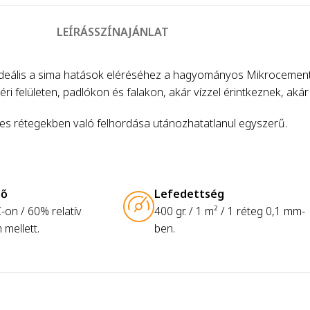
LEÍRÁS
SZÍN
AJÁNLAT
 ideális a sima hatások eléréséhez a hagyományos Mikrocement 
éri felületen, padlókon és falakon, akár vízzel érintkeznek, aká
m-es rétegekben való felhordása utánozhatatlanul egyszerű.
dő
Lefedettség
-on / 60% relatív
400 gr. / 1 m² / 1 réteg 0,1 mm-
 mellett.
ben.