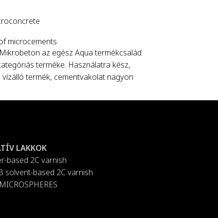
roconcrete
of microcements
Mikrobeton az egész Aqua termékcsalád
ategóriás terméke. Használatra kész,
vízálló termék, cementvakolat nagyon
úrájú és egységes színű felületekhez ideális,
öző szín közül választható a színkártyánkról.
5 kg és 20 kg.
TÍV LAKKOK
r-based 2C varnish
 solvent-based 2C varnish
ip MICROSPHERES