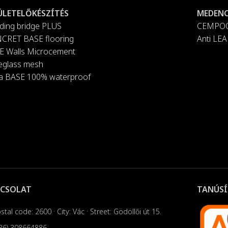
ÜLETELŐKÉSZÍTÉS
MEDENC
ding bridge PLUS
CEMPOO
CRET BASE flooring
Anti LEA
E Walls Microcement
reglass mesh
a BASE 100% waterproof
PCSOLAT
TANÚSÍ
stal code: 2600 · City: Vác · Street: Gödöllői út 15.
36) 308664886