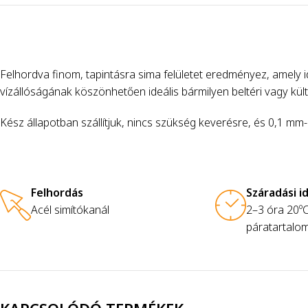
Felhordva finom, tapintásra sima felületet eredményez, amely
vízállóságának köszönhetően ideális bármilyen beltéri vagy kült
Kész állapotban szállítjuk, nincs szükség keverésre, és 0,1 m
Felhordás
Száradási i
Acél simítókanál
2–3 óra 20ºC
páratartalom