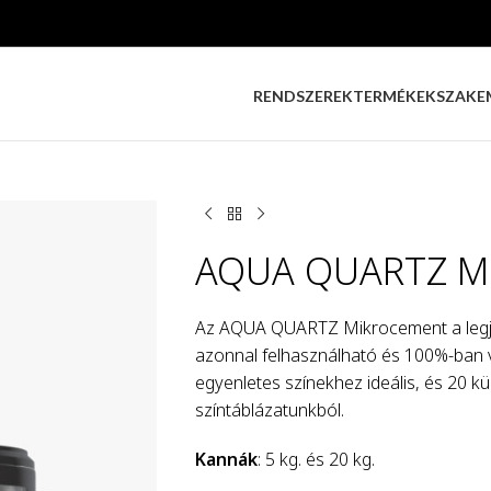
RENDSZEREK
TERMÉKEK
SZAKE
AQUA QUARTZ Mi
Az AQUA QUARTZ Mikrocement a legjo
azonnal felhasználható és 100%-ban ví
egyenletes színekhez ideális, és 20 k
színtáblázatunkból.
Kannák
: 5 kg. és 20 kg.