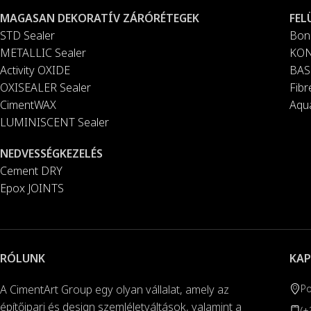
MAGASAN DEKORATÍV ZÁRÓRÉTEGEK
FEL
STD Sealer
Bon
METALLIC Sealer
KON
Activity OXIDE
BAS
OXISEALER Sealer
Fib
CimentWAX
Aqu
LUMINISCENT Sealer
NEDVESSÉGKEZELÉS
Cement DRY
Epox JOINTS
RÓLUNK
KA
A CimentArt Group egy olyan vállalat, amely az
Po
építőipari és design szemléletváltások, valamint a
(+