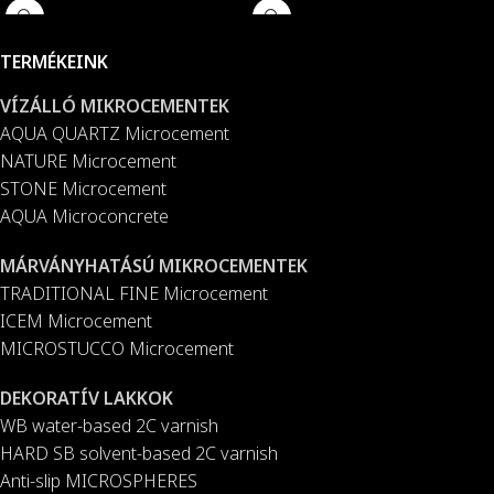
Mikrocement-en. OXISEALER
bocsátja ki sötétben.
tömítőszerünket szivaccsal vagy
Csomagolás
: 0,5 kg, 1 kg és 5
TERMÉKEINK
szórópisztollyal felhordva
kg.
azonnal, nagyon egyszerűen és
VÍZÁLLÓ MIKROCEMENTEK
gyorsan nagyon természetes
AQUA QUARTZ Microcement
rozsdahatásokat érhet el,
NATURE Microcement
mindössze néhány felhordással
STONE Microcement
teljesen megváltoztatva a
hagyományos Mikrocement Fino
AQUA Microconcrete
eredeti megjelenését.
Csomagolás
: 125 gr.
MÁRVÁNYHATÁSÚ MIKROCEMENTEK
TRADITIONAL FINE Microcement
ICEM Microcement
MICROSTUCCO Microcement
DEKORATÍV LAKKOK
WB water-based 2C varnish
HARD SB solvent-based 2C varnish
Anti-slip MICROSPHERES