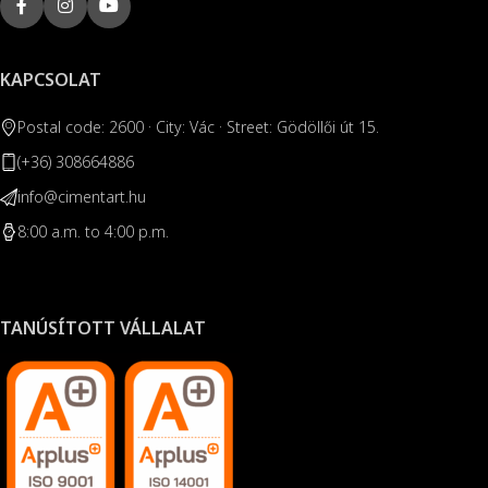
KAPCSOLAT
Postal code: 2600 · City: Vác · Street: Gödöllői út 15.
(+36) 308664886
info@cimentart.hu
8:00 a.m. to 4:00 p.m.
TANÚSÍTOTT VÁLLALAT