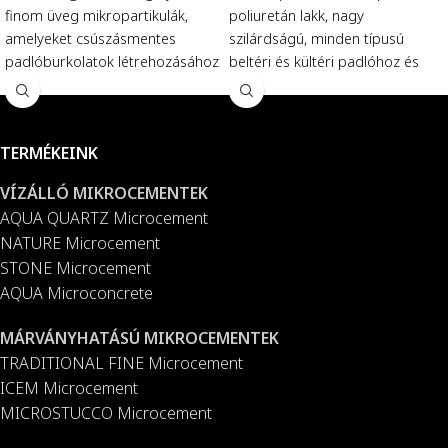
poliuretán lakk, nagy
finom üveg mikropartikulák,
szilárdságú, minden típusú
amelyeket csúszásmentes
beltéri és kültéri padlóhoz és
padlóburkolatok létrehozásához
falhoz.
Csomagolás
: 0,5 kg, 1
használnak.
Csomagolás
: 400
kg, 5 kg és 20 kg.
és 800 gr.
TERMÉKEINK
VÍZÁLLÓ MIKROCEMENTEK
AQUA QUARTZ Microcement
NATURE Microcement
STONE Microcement
AQUA Microconcrete
MÁRVÁNYHATÁSÚ MIKROCEMENTEK
TRADITIONAL FINE Microcement
ICEM Microcement
MICROSTUCCO Microcement